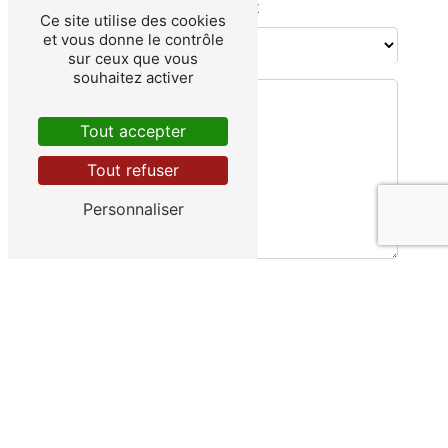
Combien font deux plus dix
Ce site utilise des cookies
et vous donne le contrôle
sur ceux que vous
souhaitez activer
Tout accepter
Tout refuser
Personnaliser
En cochant cette case, j'accepte les
conditions particulières ci-dessous **
Envoyer
** Les données personnelles communiquées sont nécessaires