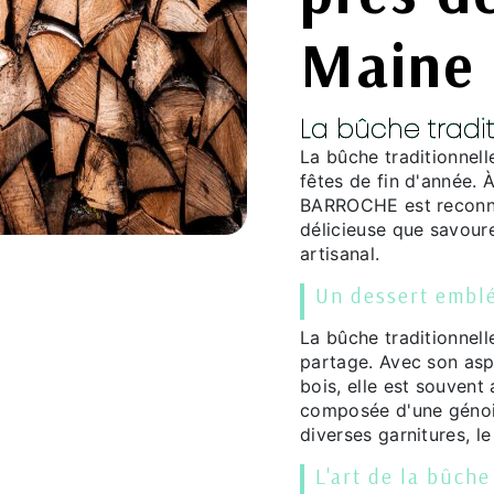
Maine
La bûche tradi
La bûche traditionnell
fêtes de fin d'année. 
BARROCHE est reconnu
délicieuse que savoureu
artisanal.
Un dessert embl
La bûche traditionnell
partage. Avec son asp
bois, elle est souvent
composée d'une génoi
diverses garnitures, l
L'art de la bûc