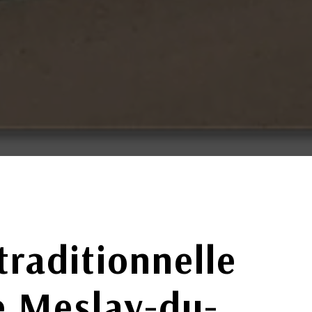
traditionnelle
e Meslay-du-