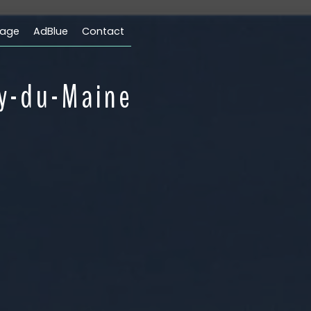
fage
AdBlue
Contact
ay-du-Maine