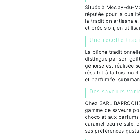
Située à Meslay-du-M
réputée pour la quali
la tradition artisanal
et précision, en utilis
Une recette trad
La bûche traditionne
distingue par son goû
génoise est réalisée s
résultat à la fois moel
et parfumée, subliman
Des saveurs vari
Chez SARL BARROCHE, l
gamme de saveurs pour
chocolat aux parfums 
caramel beurre salé, 
ses préférences gustat