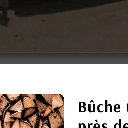
Bûche 
près d